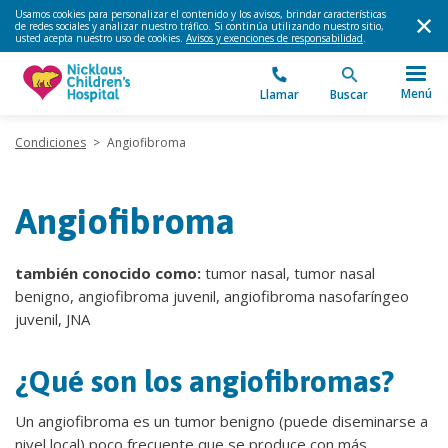
Usamos cookies para personalizar el contenido y los avisos, brindar características
de redes sociales y analizar nuestro tráfico. Si continúa utilizando nuestro sitio,
usted acepta nuestro uso de cookies.
Avisos y exenciones de responsabilidad
.
Menú
Llamar
Buscar
Condiciones
>
Angiofibroma
Angiofibroma
también conocido como:
tumor nasal, tumor nasal
benigno, angiofibroma juvenil, angiofibroma nasofaríngeo
juvenil, JNA
¿Qué son los angiofibromas?
Un angiofibroma es un tumor benigno (puede diseminarse a
nivel local) poco frecuente que se produce con más