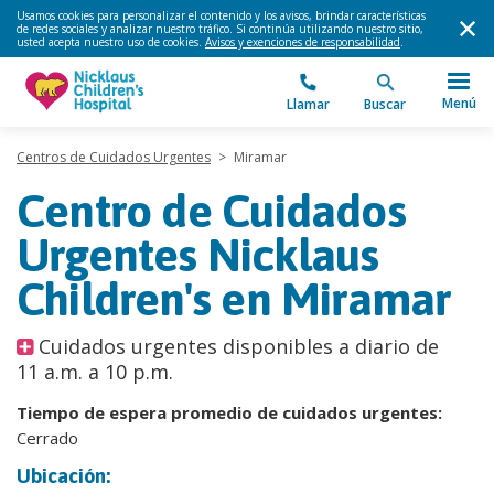
Usamos cookies para personalizar el contenido y los avisos, brindar características
de redes sociales y analizar nuestro tráfico. Si continúa utilizando nuestro sitio,
usted acepta nuestro uso de cookies.
Avisos y exenciones de responsabilidad
.
Menú
Llamar
Buscar
Centros de Cuidados Urgentes
>
Miramar
Centro de Cuidados
Urgentes Nicklaus
Children's en Miramar
Cuidados urgentes disponibles a diario de
11 a.m. a 10 p.m.
Tiempo de espera promedio de cuidados urgentes:
Cerrado
Ubicación: