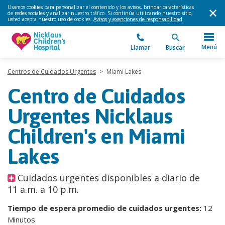
Usamos cookies para personalizar el contenido y los avisos, brindar características
de redes sociales y analizar nuestro tráfico. Si continúa utilizando nuestro sitio,
usted acepta nuestro uso de cookies.
Avisos y exenciones de responsabilidad
.
Menú
Llamar
Buscar
Centros de Cuidados Urgentes
>
Miami Lakes
Centro de Cuidados
Urgentes Nicklaus
Children's en Miami
Lakes
Cuidados urgentes disponibles a diario de
11 a.m. a 10 p.m.
Tiempo de espera promedio de cuidados urgentes:
12
Minutos