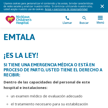
Usamos cookies para personalizar el contenido y los avisos, brindar características
de redes sociales y analizar nuestro tráfico. Si continúa utilizando nuestro sitio,
usted acepta nuestro uso de cookies.
Avisos y exenciones de responsabilidad
.
Menú
Llamar
Buscar
EMTALA
¡ES LA LEY!
SI TIENE UNA EMERGENCIA MÉDICA O ESTÁ EN
PROCESO DE PARTO, USTED TIENE EL DERECHO A
RECIBIR:
Dentro de las capacidades del personal de este
hospital e instalaciones:
un examen médico de evaluación adecuado
el tratamiento necesario para su estabilización