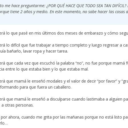
to me hace preguntarme: ¿POR QUÉ HACE QUE TODO SEA TAN DIFÍCIL? La
rque tiene 2 años y medio. En este momento, no sabe hacer las cosas d
rá lo que pasé en mis últimos dos meses de embarazo y cómo seguí 
rá lo difícil que fue trabajar a tiempo completo y luego regresar a c
luía bañarlo, lavar ropa y hacer tarea.
rá que cada vez que escuchó la palabra “no”, no fue porque mamá f
cia entre lo que estaba bien y lo que estaba mal.
rá que mamá le enseñó modales y el valor de decir “por favor” y “grac
formando para que fuera un caballero.
rá que mamá le enseñó a disculparse cuando lastimaba a alguien p
 a otras personas.
 por ahora, cuando me grita por las mañanas porque no está listo pa
rlo…