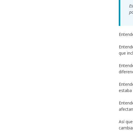
Es
po
Entende
Entende
que inc
Entende
diferen
Entende
estaba 
Entende
afectan
Así que
cambia