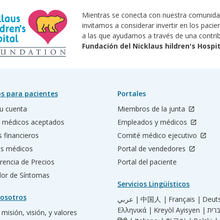
Mientras se conecta con nuestra comunidad
invitamos a considerar invertir en los pacien
a las que ayudamos a través de una contrib
Fundación del Nicklaus hildren's Hospit
s para pacientes
Portales
u cuenta
Miembros de la junta
 médicos aceptados
Empleados y médicos
s financieros
Comité médico ejecutivo
os médicos
Portal de vendedores
rencia de Precios
Portal del paciente
ador de Síntomas
Servicios Lingüísticos
osotros
عربي |
中国人 |
Français |
Deut
Ελληνικά |
Kreyòl Ayisyen |
misión, visión, y valores