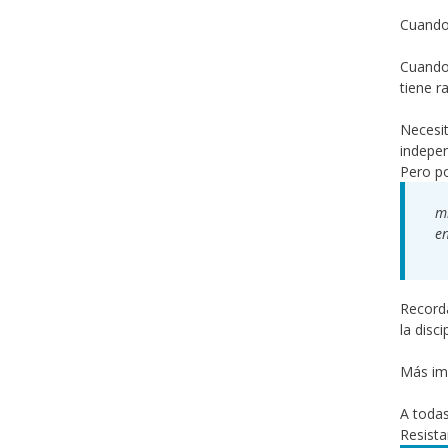
Cuando
Cuando 
tiene r
Necesit
indepen
Pero po
mi
en
Recorda
la disci
Más imp
A todas
Resista