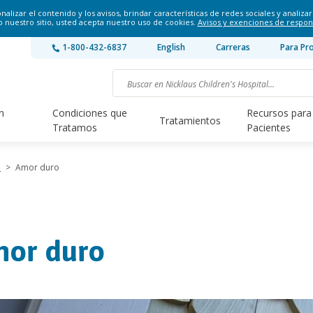
lizar el contenido y los avisos, brindar características de redes sociales y analizar 
o nuestro sitio, usted acepta nuestro uso de cookies.
Avisos y exenciones de respon
1-800-432-6837
English
Carreras
Para Pr
n
Condiciones que
Recursos para
Tratamientos
Tratamos
Pacientes
7
>
Amor duro
or duro