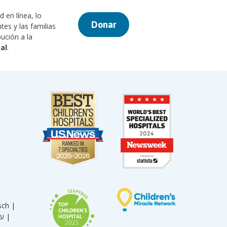
 en línea, lo
Donar
tes y las familias
ución a la
al
.
sch |
עברית |