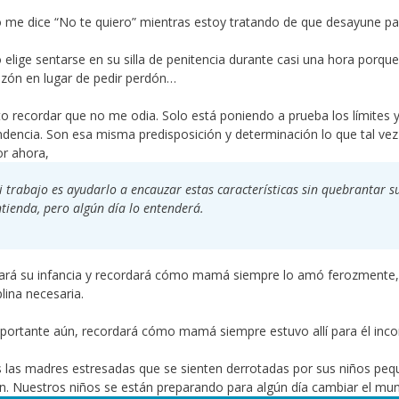
 me dice “No te quiero” mientras estoy tratando de que desayune 
elige sentarse en su silla de penitencia durante casi una hora porqu
azón en lugar de pedir perdón…
o recordar que no me odia. Solo está poniendo a prueba los límites
dencia. Son esa misma predisposición y determinación lo que tal ve
r ahora,
 trabajo es ayudarlo a encauzar estas características sin quebrantar su
tienda, pero algún día lo entenderá.
rá su infancia y recordará cómo mamá siempre lo amó ferozmente, 
plina necesaria.
ortante aún, recordará cómo mamá siempre estuvo allí para él inco
 las madres estresadas que se sienten derrotadas por sus niños pequ
n. Nuestros niños se están preparando para algún día cambiar el mu