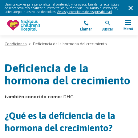
Usamos cookies para personalizar el contenido y los avisos, brindar características
de redes sociales y analizar nuestro tráfico. Si continúa utilizando nuestro sitio,
usted acepta nuestro uso de cookies.
Avisos y exenciones de responsabilidad
.
Menú
Llamar
Buscar
Condiciones
>
Deficiencia de la hormona del crecimiento
Deficiencia de la
hormona del crecimiento
también conocido como:
DHC.
¿Qué es la deficiencia de la
hormona del crecimiento?