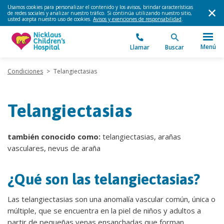
Usamos cookies para personalizar el contenido y los avisos, brindar características
de redes sociales y analizar nuestro tráfico. Si continúa utilizando nuestro sitio,
usted acepta nuestro uso de cookies.
Avisos y exenciones de responsabilidad
.
Menú
Llamar
Buscar
Condiciones
>
Telangiectasias
Telangiectasias
también conocido como:
telangiectasias, arañas
vasculares, nevus de araña
¿Qué son las telangiectasias?
Las telangiectasias son una anomalía vascular común, única o
múltiple, que se encuentra en la piel de niños y adultos a
partir de pequeñas venas ensanchadas que forman