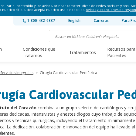
lizar el contenido y los avisos, brindar características de redes sociales y analizar 
o nuestro sitio, usted acepta nuestro uso de cookies.
Avisos y exenciones de respon
1-800-432-6837
English
Carreras
Para Pr
n
Condiciones que
Recursos para
Tratamientos
Tratamos
Pacientes
Servicios Integrales
>
Cirugía Cardiovascular Pediátrica
rugía Cardiovascular Ped
tuto del Corazón
combina a un grupo selecto de cardiólogos y ciruj
ras dedicadas, intensivistas y anestesiólogos cuyo trabajo de equip
entos y técnicas quirúrgicas, incluyendo el tratamiento mínimamente
ica. La dedicación, colaboración e innovación del equipo ha llevado al
lientes.