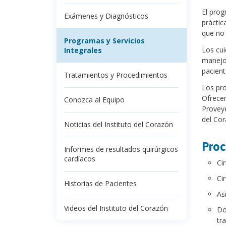
El prog
Exámenes y Diagnósticos
práctic
que no 
Programas y Servicios
Los cui
Integrales
manejo 
pacient
Tratamientos y Procedimientos
Los pro
Ofrecen
Conozca al Equipo
Proveye
del Cor
Noticias del Instituto del Corazón
Proc
Informes de resultados quirúrgicos
cardíacos
Ci
Ci
Historias de Pacientes
As
Videos del Instituto del Corazón
Do
tr