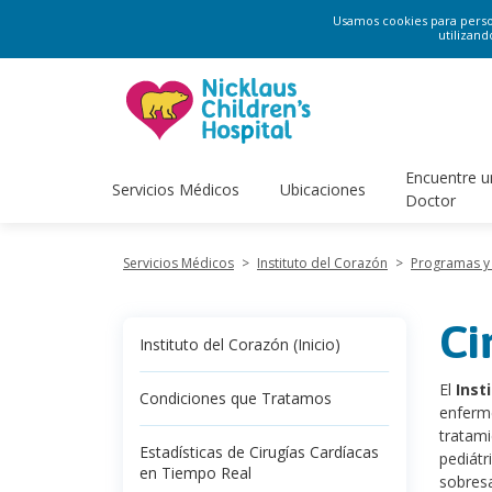
Usamos cookies para persona
utilizand
Encuentre u
Servicios Médicos
Ubicaciones
Doctor
Servicios Médicos
>
Instituto del Corazón
>
Programas y 
Ci
Instituto del Corazón (Inicio)
El
Insti
Condiciones que Tratamos
enferme
tratami
Estadísticas de Cirugías Cardíacas
pediátr
en Tiempo Real
sobresa