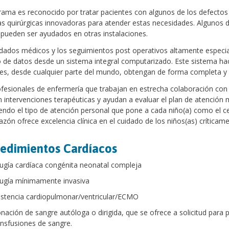
rama es reconocido por tratar pacientes con algunos de los defectos
as quirúrgicas innovadoras para atender estas necesidades. Algunos 
pueden ser ayudados en otras instalaciones.
dados médicos y los seguimientos post operativos altamente especia
de datos desde un sistema integral computarizado. Este sistema hac
es, desde cualquier parte del mundo, obtengan de forma completa y 
fesionales de enfermería que trabajan en estrecha colaboración con 
 intervenciones terapéuticas y ayudan a evaluar el plan de atención m
ndo el tipo de atención personal que pone a cada niño(a) como el ce
azón ofrece excelencia clínica en el cuidado de los niños(as) críticam
edimientos Cardíacos
rugía cardíaca congénita neonatal compleja
rugía mínimamente invasiva
istencia cardiopulmonar/ventricular/ECMO
nación de sangre autóloga o dirigida, que se ofrece a solicitud para 
ansfusiones de sangre.