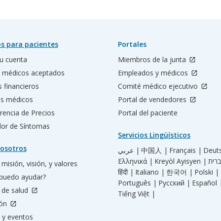
s para pacientes
Portales
u cuenta
Miembros de la junta
 médicos aceptados
Empleados y médicos
s financieros
Comité médico ejecutivo
os médicos
Portal de vendedores
rencia de Precios
Portal del paciente
ador de Síntomas
Servicios Lingüísticos
osotros
عربي |
中国人 |
Français |
Deut
Ελληνικά |
Kreyòl Ayisyen |
misión, visión, y valores
हिंदी |
Italiano |
한국어 |
Polski |
puedo ayudar?
Português |
Русский |
Español 
 de salud
Tiếng Việt |
ión
 y eventos