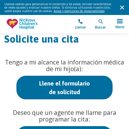
Usamos cookies para personalizar el contenido y los avisos, brindar características
de redes sociales y analizar nuestro tráfico. Si continúa utilizando nuestro sitio,
usted acepta nuestro uso de cookies.
Avisos y exenciones de responsabilidad
.
Menú
Llamar
Buscar
Solicite una cita
Tengo a mi alcance la información médica
de mi hijo(a):
Llene el formulario
de solicitud
Deseo que un agente me llame para
programar la cita: