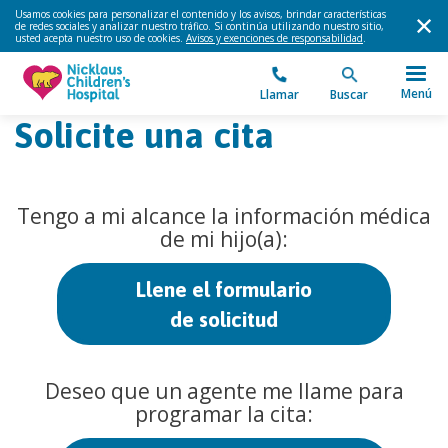
Usamos cookies para personalizar el contenido y los avisos, brindar características
de redes sociales y analizar nuestro tráfico. Si continúa utilizando nuestro sitio,
usted acepta nuestro uso de cookies.
Avisos y exenciones de responsabilidad
.
Menú
Llamar
Buscar
Solicite una cita
Tengo a mi alcance la información médica
de mi hijo(a):
Llene el formulario
de solicitud
Deseo que un agente me llame para
programar la cita: