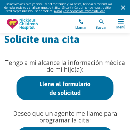
Usamos cookies para personalizar el contenido y los avisos, brindar características
de redes sociales y analizar nuestro tráfico. Si continúa utilizando nuestro sitio,
usted acepta nuestro uso de cookies.
Avisos y exenciones de responsabilidad
.
Menú
Llamar
Buscar
Solicite una cita
Tengo a mi alcance la información médica
de mi hijo(a):
Llene el formulario
de solicitud
Deseo que un agente me llame para
programar la cita: