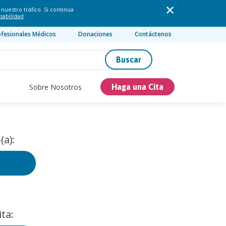
nuestro tráfico. Si continúa
sabilidad
.
ofesionales Médicos
Donaciones
Contáctenos
Buscar
Sobre Nosotros
Haga una Cita
(a):
ta: