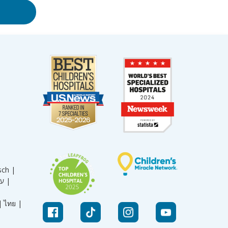
sch |
עברית |
|
ไทย |