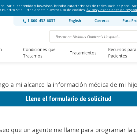
lizar el contenido y los avisos, brindar características de redes sociales y analizar 
o nuestro sitio, usted acepta nuestro uso de cookies.
Avisos y exenciones de respon
1-800-432-6837
English
Carreras
Para Pr
n
Condiciones que
Recursos para
Tratamientos
Tratamos
Pacientes
go a mi alcance la información médica de mi hijo
Llene el formulario de solicitud
seo que un agente me llame para programar la ci