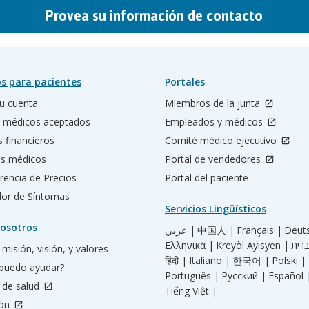
Provea su información de contacto
s para pacientes
Portales
u cuenta
Miembros de la junta
 médicos aceptados
Empleados y médicos
s financieros
Comité médico ejecutivo
os médicos
Portal de vendedores
rencia de Precios
Portal del paciente
ador de Síntomas
Servicios Lingüísticos
osotros
عربي |
中国人 |
Français |
Deut
Ελληνικά |
Kreyòl Ayisyen |
misión, visión, y valores
हिंदी |
Italiano |
한국어 |
Polski |
puedo ayudar?
Português |
Русский |
Español 
 de salud
Tiếng Việt |
ión