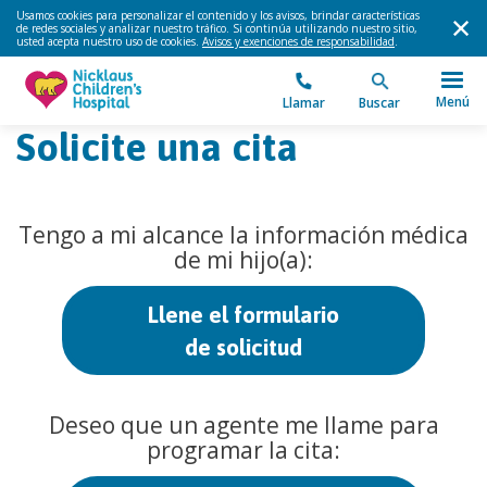
Usamos cookies para personalizar el contenido y los avisos, brindar características
de redes sociales y analizar nuestro tráfico. Si continúa utilizando nuestro sitio,
usted acepta nuestro uso de cookies.
Avisos y exenciones de responsabilidad
.
Menú
Llamar
Buscar
Solicite una cita
Tengo a mi alcance la información médica
de mi hijo(a):
Llene el formulario
de solicitud
Deseo que un agente me llame para
programar la cita: