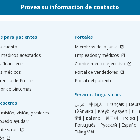
Provea su información de contacto
s para pacientes
Portales
u cuenta
Miembros de la junta
 médicos aceptados
Empleados y médicos
s financieros
Comité médico ejecutivo
os médicos
Portal de vendedores
rencia de Precios
Portal del paciente
ador de Síntomas
Servicios Lingüísticos
osotros
عربي |
中国人 |
Français |
Deut
Ελληνικά |
Kreyòl Ayisyen |
misión, visión, y valores
हिंदी |
Italiano |
한국어 |
Polski |
puedo ayudar?
Português |
Русский |
Español 
 de salud
Tiếng Việt |
ión