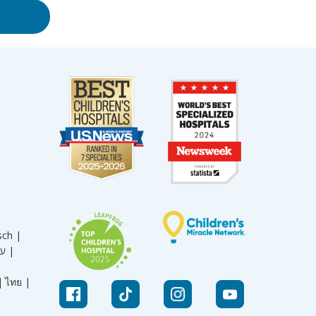
sch |
עברית |
|
ไทย |