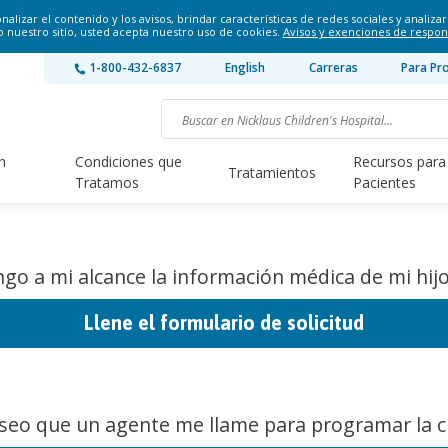
lizar el contenido y los avisos, brindar características de redes sociales y analizar 
o nuestro sitio, usted acepta nuestro uso de cookies.
Avisos y exenciones de respon
1-800-432-6837
English
Carreras
Para Pr
n
Condiciones que
Recursos para
Tratamientos
Tratamos
Pacientes
go a mi alcance la información médica de mi hijo
Llene el formulario de solicitud
seo que un agente me llame para programar la ci