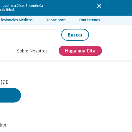
nuestro tráfico. Si continúa
sabilidad
.
ofesionales Médicos
Donaciones
Contáctenos
Buscar
Sobre Nosotros
Haga una Cita
(a):
ta: