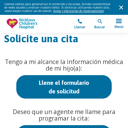
Usamos cookies para personalizar el contenido y los avisos, brindar características
de redes sociales y analizar nuestro tráfico. Si continúa utilizando nuestro sitio,
usted acepta nuestro uso de cookies.
Avisos y exenciones de responsabilidad
.
Menú
Llamar
Buscar
Solicite una cita
Tengo a mi alcance la información médica
de mi hijo(a):
Llene el formulario
de solicitud
Deseo que un agente me llame para
programar la cita: