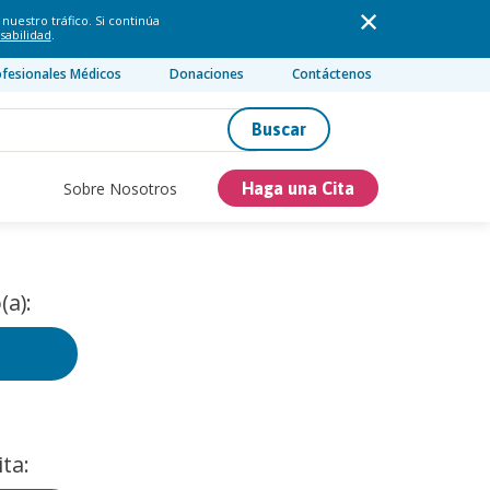
nuestro tráfico. Si continúa
sabilidad
.
ofesionales Médicos
Donaciones
Contáctenos
Buscar
Sobre Nosotros
Haga una Cita
(a):
ta: