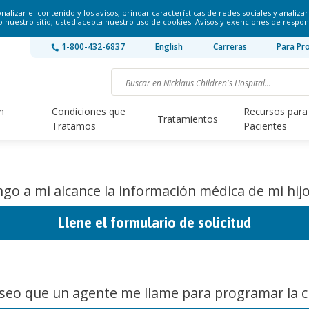
lizar el contenido y los avisos, brindar características de redes sociales y analizar 
o nuestro sitio, usted acepta nuestro uso de cookies.
Avisos y exenciones de respon
1-800-432-6837
English
Carreras
Para Pr
n
Condiciones que
Recursos para
Tratamientos
Tratamos
Pacientes
go a mi alcance la información médica de mi hijo
Llene el formulario de solicitud
seo que un agente me llame para programar la ci