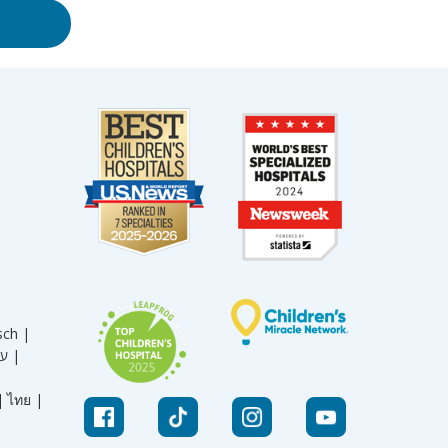
sch |
עברית |
|
ไทย |