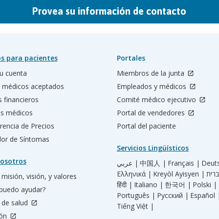
Provea su información de contacto
s para pacientes
Portales
u cuenta
Miembros de la junta
 médicos aceptados
Empleados y médicos
s financieros
Comité médico ejecutivo
os médicos
Portal de vendedores
rencia de Precios
Portal del paciente
ador de Síntomas
Servicios Lingüísticos
osotros
عربي |
中国人 |
Français |
Deut
Ελληνικά |
Kreyòl Ayisyen |
misión, visión, y valores
हिंदी |
Italiano |
한국어 |
Polski |
puedo ayudar?
Português |
Русский |
Español 
 de salud
Tiếng Việt |
ión