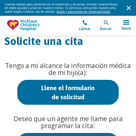
Usamos cookies para personalizar el contenido y los avisos, brindar características
de redes sociales y analizar nuestro tráfico. Si continúa utilizando nuestro sitio,
usted acepta nuestro uso de cookies.
Avisos y exenciones de responsabilidad
.
Menú
Llamar
Buscar
Solicite una cita
Tengo a mi alcance la información médica
de mi hijo(a):
Llene el formulario
de solicitud
Deseo que un agente me llame para
programar la cita: