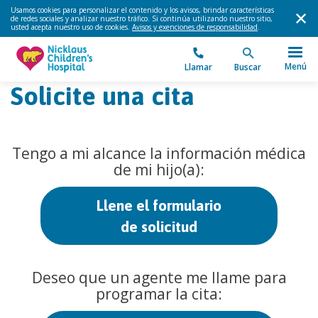
Usamos cookies para personalizar el contenido y los avisos, brindar características
de redes sociales y analizar nuestro tráfico. Si continúa utilizando nuestro sitio,
usted acepta nuestro uso de cookies.
Avisos y exenciones de responsabilidad
.
Menú
Llamar
Buscar
Solicite una cita
Tengo a mi alcance la información médica
de mi hijo(a):
Llene el formulario
de solicitud
Deseo que un agente me llame para
programar la cita: