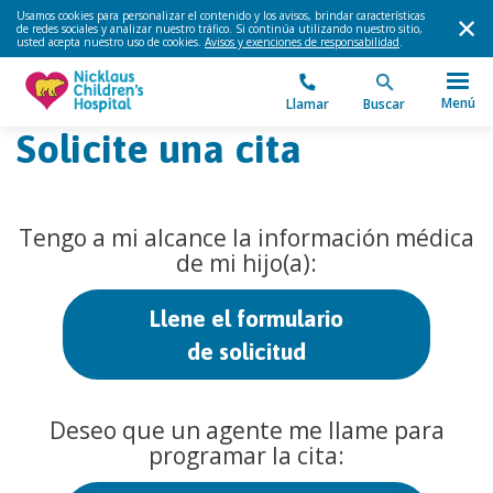
Usamos cookies para personalizar el contenido y los avisos, brindar características
de redes sociales y analizar nuestro tráfico. Si continúa utilizando nuestro sitio,
usted acepta nuestro uso de cookies.
Avisos y exenciones de responsabilidad
.
Menú
Llamar
Buscar
Solicite una cita
Tengo a mi alcance la información médica
de mi hijo(a):
Llene el formulario
de solicitud
Deseo que un agente me llame para
programar la cita: