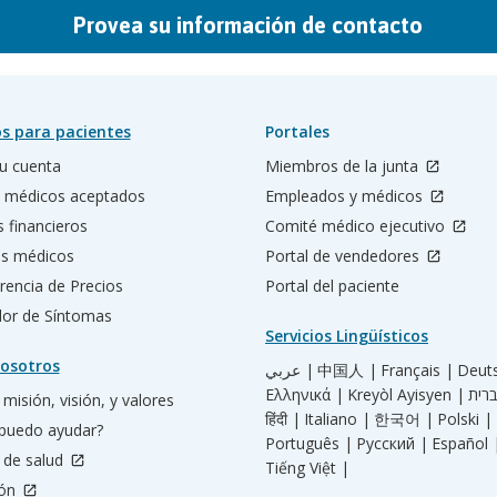
Provea su información de contacto
s para pacientes
Portales
u cuenta
Miembros de la junta
 médicos aceptados
Empleados y médicos
s financieros
Comité médico ejecutivo
os médicos
Portal de vendedores
rencia de Precios
Portal del paciente
ador de Síntomas
Servicios Lingüísticos
osotros
عربي |
中国人 |
Français |
Deut
Ελληνικά |
Kreyòl Ayisyen |
misión, visión, y valores
हिंदी |
Italiano |
한국어 |
Polski |
puedo ayudar?
Português |
Русский |
Español 
 de salud
Tiếng Việt |
ión