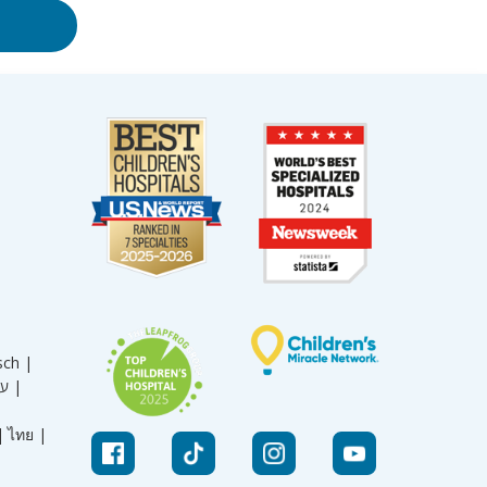
sch |
עברית |
|
ไทย |