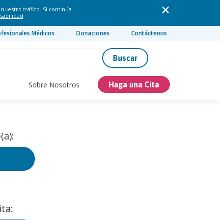
nuestro tráfico. Si continúa
sabilidad
.
ofesionales Médicos
Donaciones
Contáctenos
Buscar
Sobre Nosotros
Haga una Cita
(a):
ta: