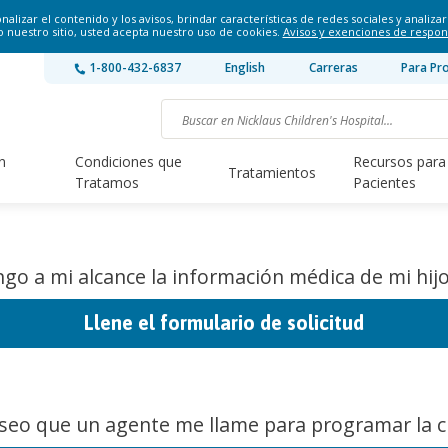
lizar el contenido y los avisos, brindar características de redes sociales y analizar 
o nuestro sitio, usted acepta nuestro uso de cookies.
Avisos y exenciones de respon
1-800-432-6837
English
Carreras
Para Pr
n
Condiciones que
Recursos para
Tratamientos
Tratamos
Pacientes
go a mi alcance la información médica de mi hijo
Llene el formulario de solicitud
seo que un agente me llame para programar la ci