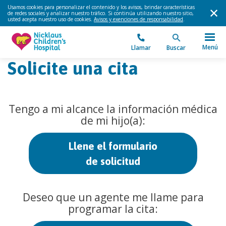
Usamos cookies para personalizar el contenido y los avisos, brindar características
de redes sociales y analizar nuestro tráfico. Si continúa utilizando nuestro sitio,
usted acepta nuestro uso de cookies.
Avisos y exenciones de responsabilidad
.
Menú
Llamar
Buscar
Solicite una cita
Tengo a mi alcance la información médica
de mi hijo(a):
Llene el formulario
de solicitud
Deseo que un agente me llame para
programar la cita: