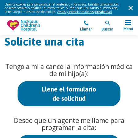
Usamos cookies para personalizar el contenido y los avisos, brindar características
de redes sociales y analizar nuestro tráfico. Si continúa utilizando nuestro sitio,
usted acepta nuestro uso de cookies.
Avisos y exenciones de responsabilidad
.
Menú
Llamar
Buscar
Solicite una cita
Tengo a mi alcance la información médica
de mi hijo(a):
Llene el formulario
de solicitud
Deseo que un agente me llame para
programar la cita: