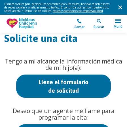
Usamos cookies para personalizar el contenido y los avisos, brindar características
de redes sociales y analizar nuestro tráfico. Si continúa utilizando nuestro sitio,
usted acepta nuestro uso de cookies.
Avisos y exenciones de responsabilidad
.
Menú
Llamar
Buscar
Solicite una cita
Tengo a mi alcance la información médica
de mi hijo(a):
Llene el formulario
de solicitud
Deseo que un agente me llame para
programar la cita: