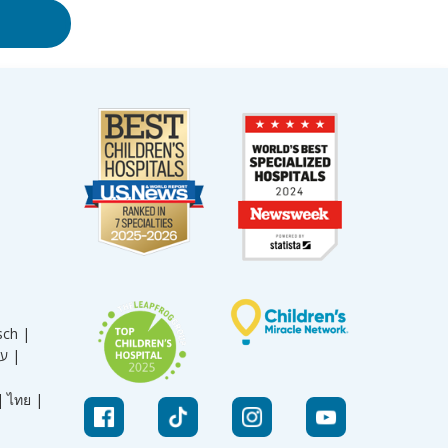
sch |
עברית |
|
ไทย |