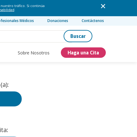
nuestro tráfico. Si continúa
sabilidad
.
ofesionales Médicos
Donaciones
Contáctenos
Buscar
Sobre Nosotros
Haga una Cita
(a):
ta: