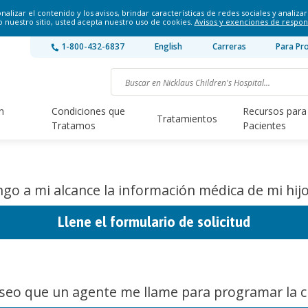
lizar el contenido y los avisos, brindar características de redes sociales y analizar 
o nuestro sitio, usted acepta nuestro uso de cookies.
Avisos y exenciones de respon
1-800-432-6837
English
Carreras
Para Pr
n
Condiciones que
Recursos para
Tratamientos
Tratamos
Pacientes
go a mi alcance la información médica de mi hijo
Llene el formulario de solicitud
seo que un agente me llame para programar la ci