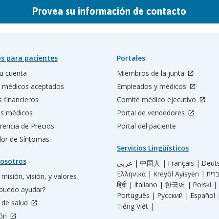
Provea su información de contacto
s para pacientes
Portales
u cuenta
Miembros de la junta
 médicos aceptados
Empleados y médicos
s financieros
Comité médico ejecutivo
os médicos
Portal de vendedores
rencia de Precios
Portal del paciente
ador de Síntomas
Servicios Lingüísticos
osotros
عربي |
中国人 |
Français |
Deut
Ελληνικά |
Kreyòl Ayisyen |
misión, visión, y valores
हिंदी |
Italiano |
한국어 |
Polski |
puedo ayudar?
Português |
Русский |
Español 
 de salud
Tiếng Việt |
ión