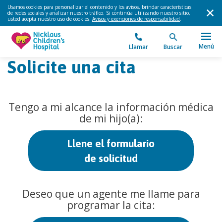
Usamos cookies para personalizar el contenido y los avisos, brindar características
de redes sociales y analizar nuestro tráfico. Si continúa utilizando nuestro sitio,
usted acepta nuestro uso de cookies.
Avisos y exenciones de responsabilidad
.
Menú
Llamar
Buscar
Solicite una cita
Tengo a mi alcance la información médica
de mi hijo(a):
Llene el formulario
de solicitud
Deseo que un agente me llame para
programar la cita: