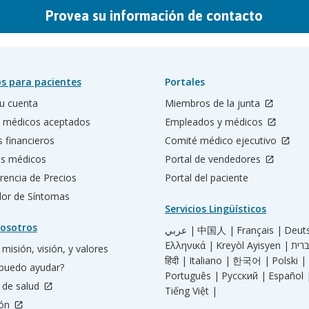
Provea su información de contacto
s para pacientes
Portales
u cuenta
Miembros de la junta
 médicos aceptados
Empleados y médicos
s financieros
Comité médico ejecutivo
os médicos
Portal de vendedores
rencia de Precios
Portal del paciente
ador de Síntomas
Servicios Lingüísticos
osotros
عربي |
中国人 |
Français |
Deut
Ελληνικά |
Kreyòl Ayisyen |
misión, visión, y valores
हिंदी |
Italiano |
한국어 |
Polski |
puedo ayudar?
Português |
Русский |
Español 
 de salud
Tiếng Việt |
ión