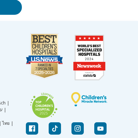
sch |
עברית |
|
ไทย |