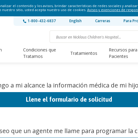
lizar el contenido y los avisos, brindar características de redes sociales y analizar 
o nuestro sitio, usted acepta nuestro uso de cookies.
Avisos y exenciones de respon
1-800-432-6837
English
Carreras
Para Pr
n
Condiciones que
Recursos para
Tratamientos
Tratamos
Pacientes
go a mi alcance la información médica de mi hijo
Llene el formulario de solicitud
seo que un agente me llame para programar la ci