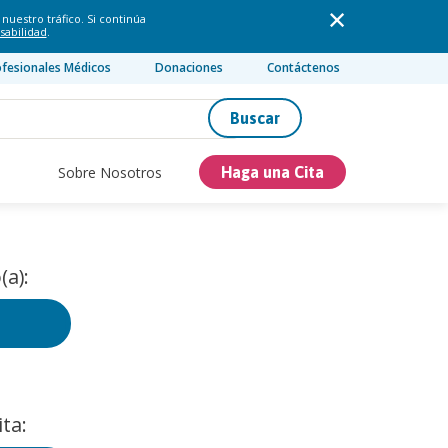
nuestro tráfico. Si continúa
sabilidad
.
ofesionales Médicos
Donaciones
Contáctenos
Buscar
Sobre Nosotros
Haga una Cita
(a):
ta: