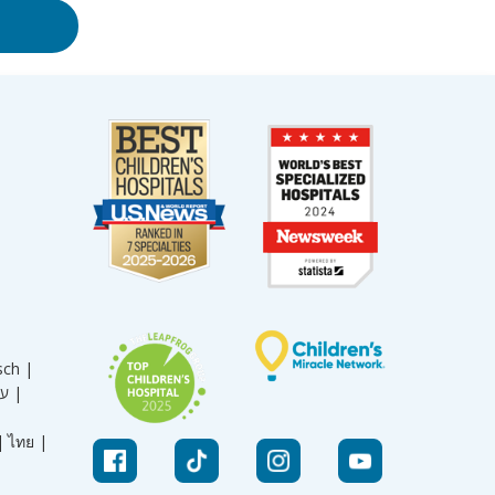
sch |
עברית |
|
ไทย |