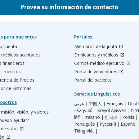
Provea su información de contacto
s para pacientes
Portales
u cuenta
Miembros de la junta
 médicos aceptados
Empleados y médicos
s financieros
Comité médico ejecutivo
os médicos
Portal de vendedores
rencia de Precios
Portal del paciente
ador de Síntomas
Servicios Lingüísticos
osotros
عربي |
中国人 |
Français |
Deut
Ελληνικά |
Kreyòl Ayisyen |
misión, visión, y valores
हिंदी |
Italiano |
한국어 |
Polski |
puedo ayudar?
Português |
Русский |
Español 
 de salud
Tiếng Việt |
ión