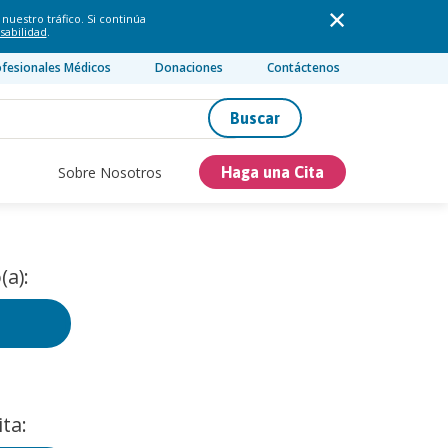
nuestro tráfico. Si continúa
sabilidad
.
ofesionales Médicos
Donaciones
Contáctenos
Buscar
Sobre Nosotros
Haga una Cita
(a):
ta: