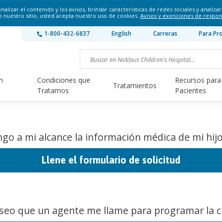
lizar el contenido y los avisos, brindar características de redes sociales y analizar 
o nuestro sitio, usted acepta nuestro uso de cookies.
Avisos y exenciones de respon
1-800-432-6837
English
Carreras
Para Pr
n
Condiciones que
Recursos para
Tratamientos
Tratamos
Pacientes
go a mi alcance la información médica de mi hijo
Llene el formulario de solicitud
seo que un agente me llame para programar la ci