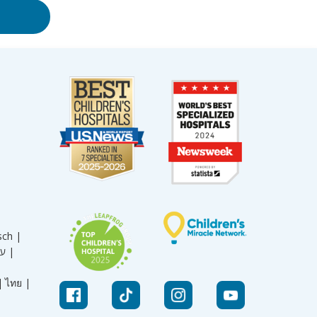
sch |
עברית |
|
ไทย |