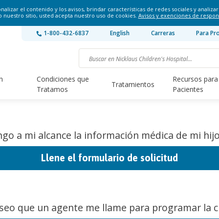
lizar el contenido y los avisos, brindar características de redes sociales y analizar 
o nuestro sitio, usted acepta nuestro uso de cookies.
Avisos y exenciones de respon
1-800-432-6837
English
Carreras
Para Pr
n
Condiciones que
Recursos para
Tratamientos
Tratamos
Pacientes
go a mi alcance la información médica de mi hijo
Llene el formulario de solicitud
seo que un agente me llame para programar la ci