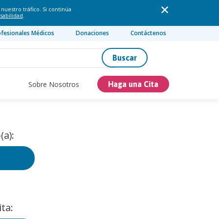
nuestro tráfico. Si continúa
sabilidad
.
ofesionales Médicos
Donaciones
Contáctenos
Buscar
Sobre Nosotros
Haga una Cita
(a):
ta: