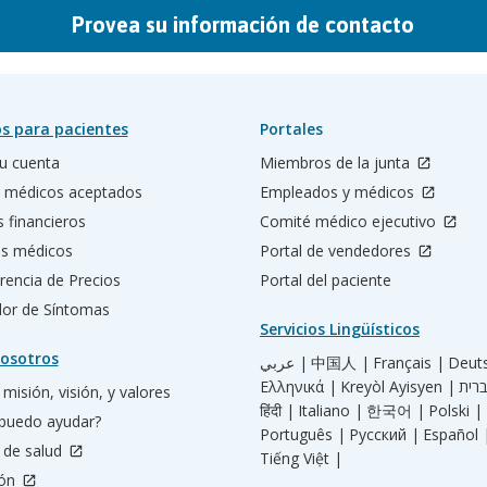
Provea su información de contacto
s para pacientes
Portales
u cuenta
Miembros de la junta
 médicos aceptados
Empleados y médicos
s financieros
Comité médico ejecutivo
os médicos
Portal de vendedores
rencia de Precios
Portal del paciente
ador de Síntomas
Servicios Lingüísticos
osotros
عربي |
中国人 |
Français |
Deut
Ελληνικά |
Kreyòl Ayisyen |
misión, visión, y valores
हिंदी |
Italiano |
한국어 |
Polski |
puedo ayudar?
Português |
Русский |
Español 
 de salud
Tiếng Việt |
ión