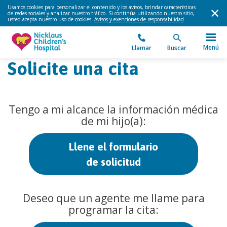
Usamos cookies para personalizar el contenido y los avisos, brindar características
de redes sociales y analizar nuestro tráfico. Si continúa utilizando nuestro sitio,
usted acepta nuestro uso de cookies.
Avisos y exenciones de responsabilidad
.
Menú
Llamar
Buscar
Solicite una cita
Tengo a mi alcance la información médica
de mi hijo(a):
Llene el formulario
de solicitud
Deseo que un agente me llame para
programar la cita: