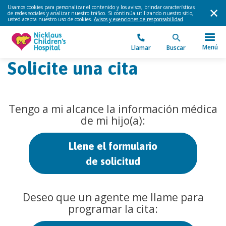
Usamos cookies para personalizar el contenido y los avisos, brindar características
de redes sociales y analizar nuestro tráfico. Si continúa utilizando nuestro sitio,
usted acepta nuestro uso de cookies.
Avisos y exenciones de responsabilidad
.
Menú
Llamar
Buscar
Solicite una cita
Tengo a mi alcance la información médica
de mi hijo(a):
Llene el formulario
de solicitud
Deseo que un agente me llame para
programar la cita: