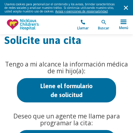
Usamos cookies para personalizar el contenido y los avisos, brindar características
de redes sociales y analizar nuestro tráfico. Si continúa utilizando nuestro sitio,
usted acepta nuestro uso de cookies.
Avisos y exenciones de responsabilidad
.
Menú
Llamar
Buscar
Solicite una cita
Tengo a mi alcance la información médica
de mi hijo(a):
Llene el formulario
de solicitud
Deseo que un agente me llame para
programar la cita: