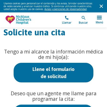
Usamos cookies para personalizar el contenido y los avisos, brindar características
de redes sociales y analizar nuestro tráfico. Si continúa utilizando nuestro sitio,
usted acepta nuestro uso de cookies.
Avisos y exenciones de responsabilidad
.
Menú
Llamar
Buscar
Solicite una cita
Tengo a mi alcance la información médica
de mi hijo(a):
Llene el formulario
de solicitud
Deseo que un agente me llame para
programar la cita: