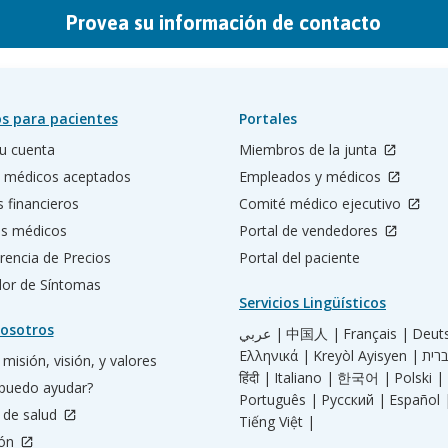
Provea su información de contacto
s para pacientes
Portales
u cuenta
Miembros de la junta
 médicos aceptados
Empleados y médicos
s financieros
Comité médico ejecutivo
os médicos
Portal de vendedores
rencia de Precios
Portal del paciente
ador de Síntomas
Servicios Lingüísticos
osotros
عربي |
中国人 |
Français |
Deut
Ελληνικά |
Kreyòl Ayisyen |
misión, visión, y valores
हिंदी |
Italiano |
한국어 |
Polski |
puedo ayudar?
Português |
Русский |
Español 
 de salud
Tiếng Việt |
ión