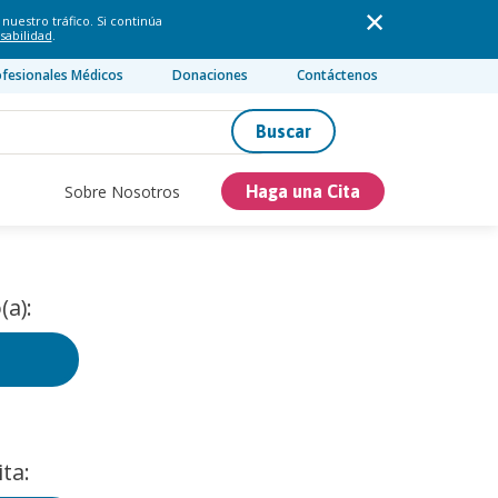
nuestro tráfico. Si continúa
sabilidad
.
ofesionales Médicos
Donaciones
Contáctenos
Buscar
Sobre Nosotros
Haga una Cita
(a):
ta: