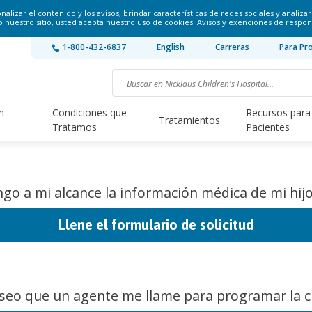
lizar el contenido y los avisos, brindar características de redes sociales y analizar 
o nuestro sitio, usted acepta nuestro uso de cookies.
Avisos y exenciones de respon
1-800-432-6837
English
Carreras
Para Pr
n
Condiciones que
Recursos para
Tratamientos
Tratamos
Pacientes
go a mi alcance la información médica de mi hijo
Llene el formulario de solicitud
seo que un agente me llame para programar la ci