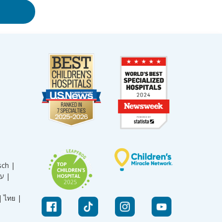
sch |
עברית |
|
ไทย |