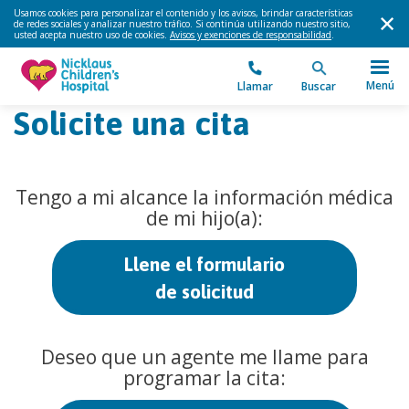
Usamos cookies para personalizar el contenido y los avisos, brindar características
de redes sociales y analizar nuestro tráfico. Si continúa utilizando nuestro sitio,
usted acepta nuestro uso de cookies.
Avisos y exenciones de responsabilidad
.
Menú
Llamar
Buscar
Solicite una cita
Tengo a mi alcance la información médica
de mi hijo(a):
Llene el formulario
de solicitud
Deseo que un agente me llame para
programar la cita: