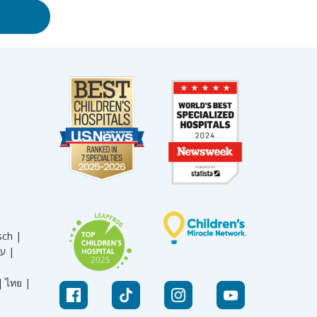
sch |
עברית |
|
ไทย |