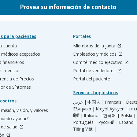
Provea su información de contacto
s para pacientes
Portales
u cuenta
Miembros de la junta
 médicos aceptados
Empleados y médicos
s financieros
Comité médico ejecutivo
os médicos
Portal de vendedores
rencia de Precios
Portal del paciente
ador de Síntomas
Servicios Lingüísticos
osotros
عربي |
中国人 |
Français |
Deut
Ελληνικά |
Kreyòl Ayisyen |
misión, visión, y valores
हिंदी |
Italiano |
한국어 |
Polski |
puedo ayudar?
Português |
Русский |
Español 
 de salud
Tiếng Việt |
ión