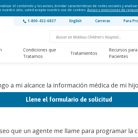
lizar el contenido y los avisos, brindar características de redes sociales y analizar 
o nuestro sitio, usted acepta nuestro uso de cookies.
Avisos y exenciones de respon
1-800-432-6837
English
Carreras
Para Pr
n
Condiciones que
Recursos para
Tratamientos
Tratamos
Pacientes
go a mi alcance la información médica de mi hijo
Llene el formulario de solicitud
seo que un agente me llame para programar la ci