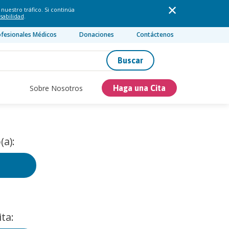
nuestro tráfico. Si continúa
sabilidad
.
ofesionales Médicos
Donaciones
Contáctenos
Buscar
Sobre Nosotros
Haga una Cita
(a):
ta: