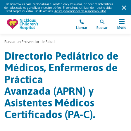
Usamos cookies para personalizar el contenido y los avisos, brindar características
de redes sociales y analizar nuestro tráfico. Si continúa utilizando nuestro sitio,
usted acepta nuestro uso de cookies.
Avisos y exenciones de responsabilidad
.
Menú
Llamar
Buscar
Buscar un Proveedor de Salud
Directorio Pediátrico de
Médicos, Enfermeros de
Práctica
Avanzada (APRN) y
Asistentes Médicos
Certificados (PA-C).